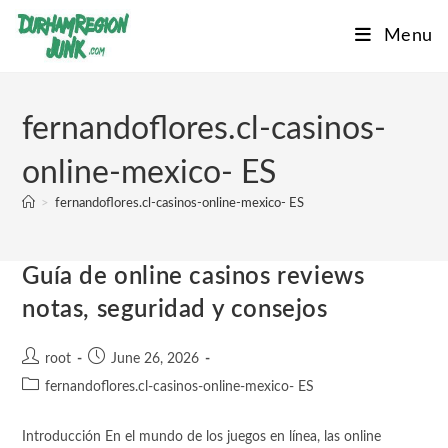
Skip
Menu
to
content
fernandoflores.cl-casinos-
online-mexico- ES
>
fernandoflores.cl-casinos-online-mexico- ES
Guía de online casinos reviews
notas, seguridad y consejos
Post
Post
root
June 26, 2026
author:
published:
Post
fernandoflores.cl-casinos-online-mexico- ES
category:
Introducción En el mundo de los juegos en línea, las online